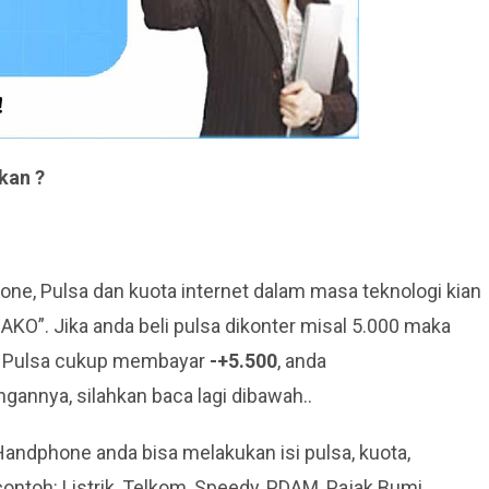
kan ?
ne, Pulsa dan kuota internet dalam masa teknologi kian
AKO”. Jika anda beli pulsa dikonter misal 5.000 maka
n Pulsa cukup membayar
-+5.500
, anda
gannya, silahkan baca lagi dibawah..
ndphone anda bisa melakukan isi pulsa, kuota,
ontoh: Listrik, Telkom, Speedy, PDAM, Pajak Bumi