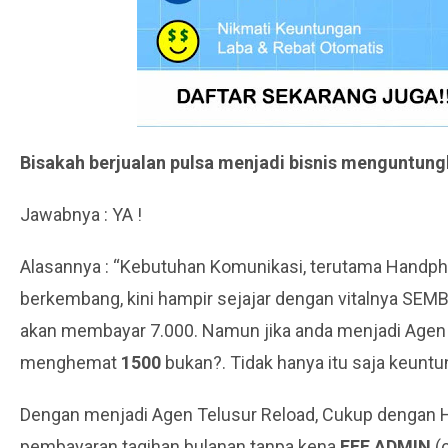
Bisakah berjualan pulsa menjadi bisnis menguntung
Jawabnya : YA !
Alasannya : “Kebutuhan Komunikasi, terutama Handpho
berkembang, kini hampir sejajar dengan vitalnya SEMB
akan membayar 7.000. Namun jika anda menjadi Age
menghemat
1500
bukan?. Tidak hanya itu saja keuntun
Dengan menjadi Agen Telusur Reload, Cukup dengan Ha
pembayaran tagihan bulanan tanpa kena
FEE ADMIN
(c