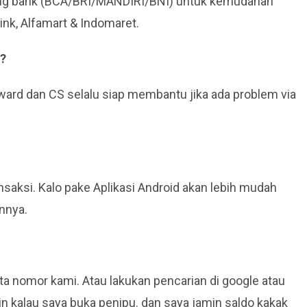
ng bank (BCA/BRI/MANDIRI/BNI) untuk kemudahan
ink, Alfamart & Indomaret.
n?
eward dan CS selalu siap membantu jika ada problem via
saksi. Kalo pake Aplikasi Android akan lebih mudah
annya.
data nomor kami. Atau lakukan pencarian di google atau
n kalau saya buka penipu. dan saya jamin saldo kakak